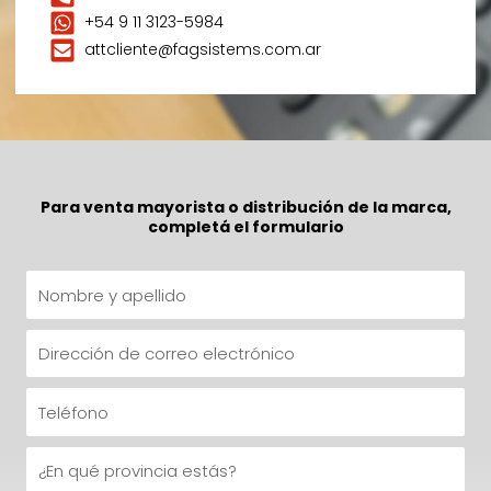
+54 9 11 3123-5984
attcliente@fagsistems.com.ar
Para venta mayorista o distribución de la marca,
completá el formulario
F
N
e
o
c
m
D
h
b
i
a
r
r
T
e
e
e
y
c
l
P
a
c
é
r