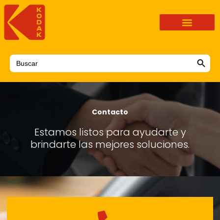
Ir
al
contenido
Search Button
Search
for:
Contacto
Estamos listos para ayudarte y
brindarte las mejores soluciones.