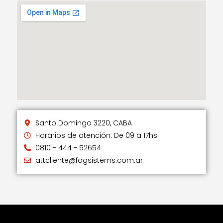
e
n
d
i
e
c
l
o
o
c
a
l
Santo Domingo 3220, CABA
Horarios de atención: De 09 a 17hs
0810 - 444 - 52654
attcliente@fagsistems.com.ar