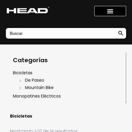
Ir
al
contenido
Search Button
Search
for:
Categorías
Bicicletas
De Paseo
Mountain Bike
Monopatines Eléctricos
Bicicletas
Mostrando 1–12 de 14 resultados