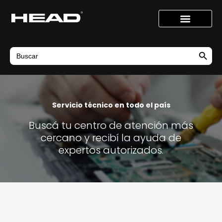
Ir
al
contenido
Search Button
Search
for:
Servicio técnico en todo el país
Buscá tu centro de atención más
cercano y recibí la ayuda de
expertos autorizados.