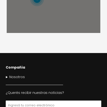
Bici Urbana
Sucre 2357, Belgrano, Caba
Ciudad Autónoma de Buenos Aires, Buenos Aires, 1428
09:30 - 18:30
Lun, Mar, Mie, Jue, Vie, Sáb, Dom
Direcciones
Bicicletas Iwulskibikes
Gral. Alvear 490
Córdoba, Córdoba, 5001
Compañía
09:30 - 18:30
Lun, Mar, Mie, Jue, Vie, Sáb, Dom
Nosotros
Direcciones
¿Querés recibir nuestras noticias?
Bicicletería Bike Shop Balcarce
Email
San Juan 495