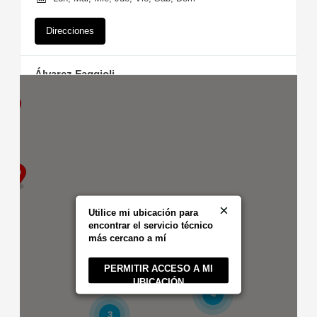
Direcciones
Álvarez Faggioli
Recta Martinoli 8079
Córdoba Capital, Córdoba, 5147
09:30 - 18:30
Lun, Mar, Mie, Jue, Vie, Sáb, Dom
Direcciones
×
Barros Cecilia
Utilice mi ubicación para
Armesti 3476
encontrar el servicio técnico
16
Banfield, Buenos Aires, 1828
más cercano a mí
09:30 - 18:30
PERMITIR ACCESO A MI
Lun, Mar, Mie, Jue, Vie, Sáb, Dom
UBICACIÓN
4
Direcciones
3