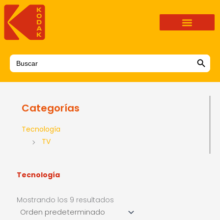
Ir
al
contenido
Search Button
Search
for:
Categorías
Tecnología
TV
Tecnología
Mostrando los 9 resultados