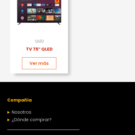
QLED
TV 75″ QLED
Ver más
Compañía
Nosotros
¿Dónde comprar?